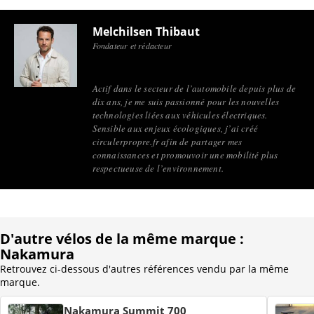
Melchilsen Thibaut
Fondateur et rédacteur
Actif dans le secteur de l’automobile depuis plus de
dix ans, je me suis passionné pour les nouvelles
technologies liées aux véhicules électriques.
Sensible aux enjeux écologiques, j’ai créé
circulerpropre.fr afin de partager mes
connaissances et promouvoir une mobilité plus
respectueuse de l’environnement.
D'autre vélos de la même marque :
Nakamura
Retrouvez ci-dessous d'autres références vendu par la même
marque.
Nakamura Summit 700