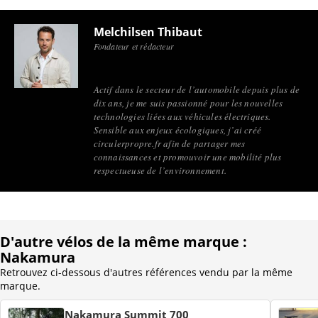
Melchilsen Thibaut
Fondateur et rédacteur
Actif dans le secteur de l’automobile depuis plus de
dix ans, je me suis passionné pour les nouvelles
technologies liées aux véhicules électriques.
Sensible aux enjeux écologiques, j’ai créé
circulerpropre.fr afin de partager mes
connaissances et promouvoir une mobilité plus
respectueuse de l’environnement.
D'autre vélos de la même marque :
Nakamura
Retrouvez ci-dessous d'autres références vendu par la même
marque.
Nakamura Summit 700