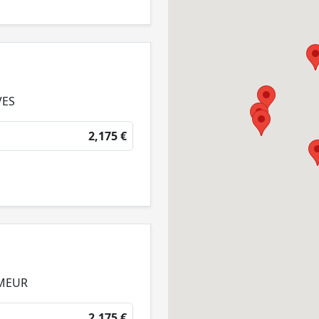
VES
2,175 €
NMEUR
2,175 €