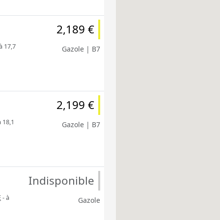
2,189 €
à 17,7
Gazole | B7
2,199 €
à 18,1
Gazole | B7
Indisponible
E
- à
Gazole