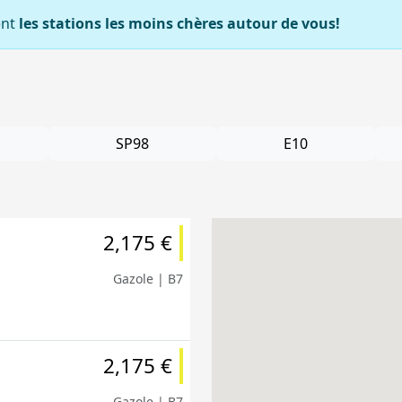
ent
les stations les moins chères autour de vous!
SP98
E10
2,175 €
Gazole | B7
2,175 €
Gazole | B7