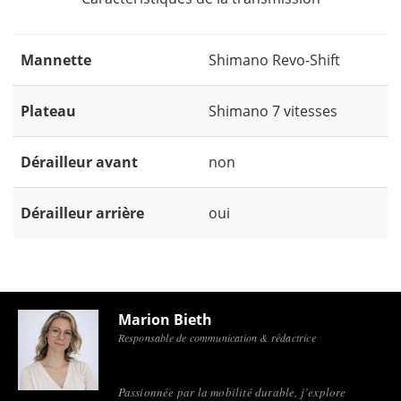
Mannette
Shimano Revo-Shift
Plateau
Shimano 7 vitesses
Dérailleur avant
non
Dérailleur arrière
oui
Marion Bieth
Responsable de communication & rédactrice
Passionnée par la mobilité durable, j’explore