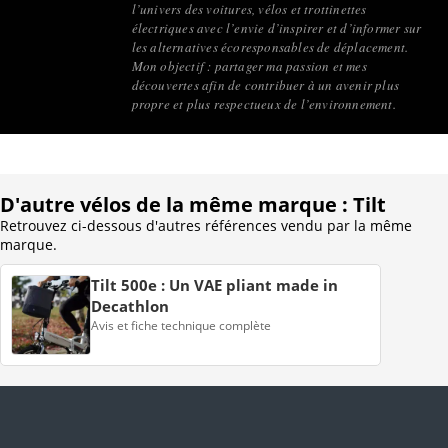
l’univers des voitures, vélos et trottinettes
électriques avec l’envie d’inspirer et d’informer sur
les alternatives écoresponsables de déplacement.
Mon objectif : partager ma passion et mes
découvertes afin de contribuer à un avenir plus
propre et plus respectueux de l’environnement.
D'autre vélos de la même marque : Tilt
Retrouvez ci-dessous d'autres références vendu par la même
marque.
Tilt 500e : Un VAE pliant made in
Decathlon
Avis et fiche technique complète