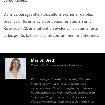
confortables.
Dans ce paragraphe, nous allons examiner de plus
près les différents avis des consommateurs sur le
Riverside 120, en mettant en évidence les points forts
et les points faibles les plus couramment mentionnés.
Marion Bieth
Responsable de communication & rédactrice
Passionnée par la mobilité durable, j’explore
l’univers des voitures, vélos et trottinettes
électriques avec l’envie d’inspirer et d’informer sur
les alternatives écoresponsables de déplacement.
Mon objectif : partager ma passion et mes
découvertes afin de contribuer à un avenir plus