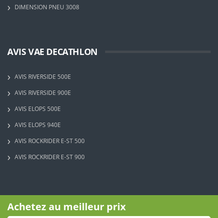
DIMENSION PNEU 3008
AVIS VAE DECATHLON
AVIS RIVERSIDE 500E
AVIS RIVERSIDE 900E
AVIS ELOPS 500E
AVIS ELOPS 940E
AVIS ROCKRIDER E-ST 500
AVIS ROCKRIDER E-ST 900
circulerpropre.fr
Achetez au meilleur prix