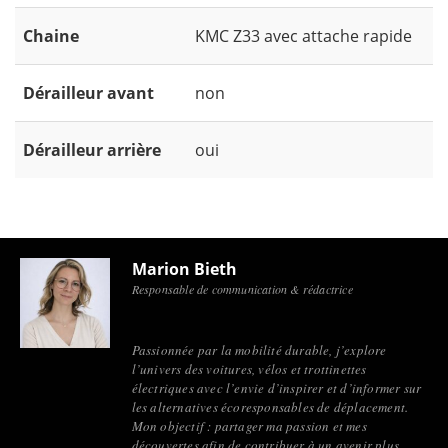
Chaine
KMC Z33 avec attache rapide
Dérailleur avant
non
Dérailleur arrière
oui
Marion Bieth
Responsable de communication & rédactrice
Passionnée par la mobilité durable, j’explore
l’univers des voitures, vélos et trottinettes
électriques avec l’envie d’inspirer et d’informer sur
les alternatives écoresponsables de déplacement.
Mon objectif : partager ma passion et mes
découvertes afin de contribuer à un avenir plus