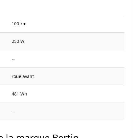
100 km
250 W
--
roue avant
481 Wh
--
de la marque Bertin