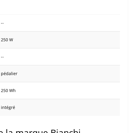
--
250 W
--
pédalier
250 Wh
intégré
de la marque Bianchi