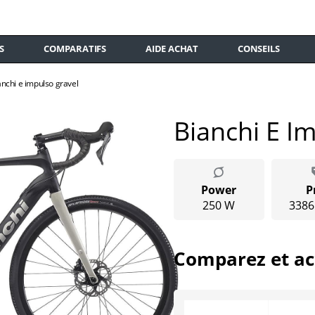
S
COMPARATIFS
AIDE ACHAT
CONSEILS
anchi e impulso gravel
Bianchi E I
Power
P
250 W
3386
Comparez et ac