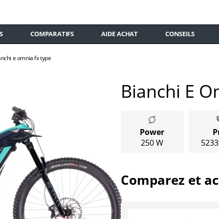
S
COMPARATIFS
AIDE ACHAT
CONSEILS
anchi e omnia fx type
Bianchi E O
Power
P
250 W
5233
Comparez et ac