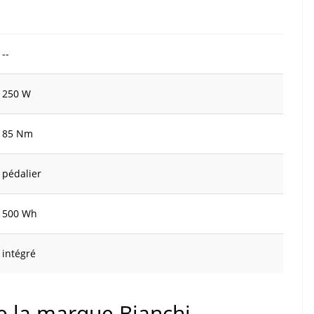
--
250 W
85 Nm
pédalier
500 Wh
intégré
de la marque Bianchi