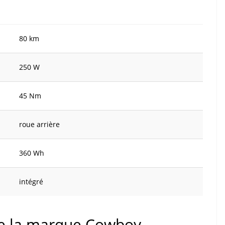
80 km
250 W
45 Nm
roue arrière
360 Wh
intégré
 de la marque Cowboy