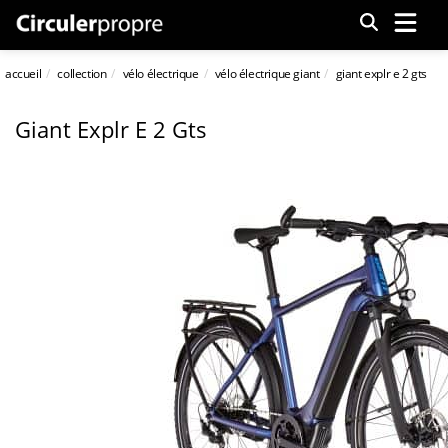
Menu
accueil
collection
vélo électrique
vélo électrique giant
giant explr e 2 gts
Giant Explr E 2 Gts