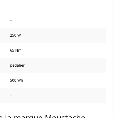
--
250 W
65 Nm
pédalier
500 Wh
--
 de la marque Moustache