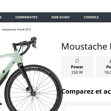
S
COMPARATIFS
AIDE ACHAT
CONSEILS
moustache mardi 29 3
Moustache 
Power
Po
250 W
18.
Comparez et ac