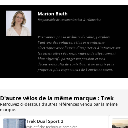
Marion Bieth
Responsable de communication & rédactrice
Passionnée par la mobilité durable, j’explore
l’univers des voitures, vélos et trottinettes
électriques avec l’envie d’inspirer et d’informer sur
les alternatives écoresponsables de déplacement.
Mon objectif : partager ma passion et mes
découvertes afin de contribuer à un avenir plus
propre et plus respectueux de l’environnement.
D'autre vélos de la même marque : Trek
Retrouvez ci-dessous d'autres références vendu par la même
marque.
Trek Dual Sport 2
Avis et fiche technique complète