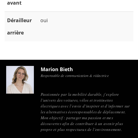
avant
Dérailleur
oui
arrière
Marion Bieth
Responsable de communication & rédactrice
Passionnée par la mobilité durable, j’explore
l’univers des voitures, vélos et trottinettes
électriques avec l’envie d’inspirer et d’informer sur
les alternatives écoresponsables de déplacement.
Mon objectif : partager ma passion et mes
découvertes afin de contribuer à un avenir plus
propre et plus respectueux de l’environnement.