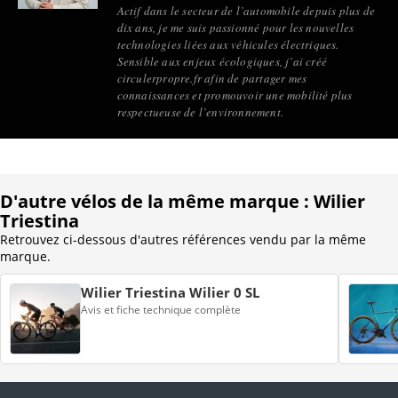
Actif dans le secteur de l’automobile depuis plus de
dix ans, je me suis passionné pour les nouvelles
technologies liées aux véhicules électriques.
Sensible aux enjeux écologiques, j’ai créé
circulerpropre.fr afin de partager mes
connaissances et promouvoir une mobilité plus
respectueuse de l’environnement.
D'autre vélos de la même marque : Wilier
Triestina
Retrouvez ci-dessous d'autres références vendu par la même
marque.
Wilier Triestina Wilier 0 SL
Avis et fiche technique complète