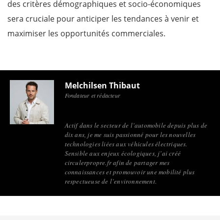
des critères démographiques et socio-économiques
sera cruciale pour anticiper les tendances à venir et
maximiser les opportunités commerciales.
Melchilsen Thibaut
Fondateur et rédacteur
Actif dans le secteur de l’automobile depuis plus de
dix ans, je me suis passionné pour les nouvelles
technologies liées aux véhicules électriques.
Sensible aux enjeux écologiques, j’ai créé
circulerpropre.fr afin de partager mes
connaissances et promouvoir une mobilité plus
respectueuse de l’environnement.