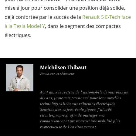
mise à jour pour consolider une position déjà solide,
déjà confortée par le succès de la
Renault 5 E-Tech face
à la Tesla Model Y
, dans le segment des compactes
électriques.
Melchilsen Thibaut
Fondateur et rédacteur
Actif dans le secteur de l’automobile depuis plus de
dix ans, je me suis passionné pour les nouvelles
technologies liées aux véhicules électriques.
Sensible aux enjeux écologiques, j’ai créé
circulerpropre.fr afin de partager mes
connaissances et promouvoir une mobilité plus
respectueuse de l’environnement.