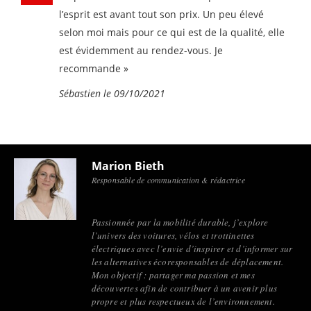
l’esprit est avant tout son prix. Un peu élevé
selon moi mais pour ce qui est de la qualité, elle
est évidemment au rendez-vous. Je
recommande »
Sébastien le 09/10/2021
Marion Bieth
Responsable de communication & rédactrice
Passionnée par la mobilité durable, j’explore
l’univers des voitures, vélos et trottinettes
électriques avec l’envie d’inspirer et d’informer sur
les alternatives écoresponsables de déplacement.
Mon objectif : partager ma passion et mes
découvertes afin de contribuer à un avenir plus
propre et plus respectueux de l’environnement.