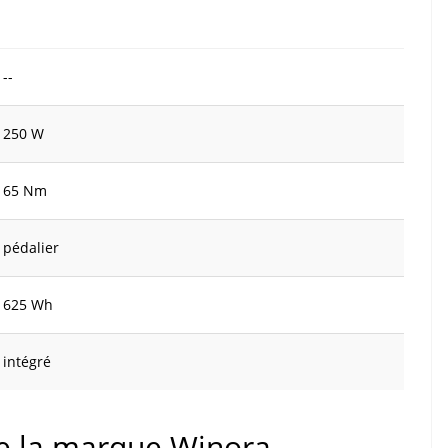
--
250 W
65 Nm
pédalier
625 Wh
intégré
de la marque Winora