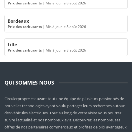
Prix des carburants
|
Mis à jour le 8 août 2026
Bordeaux
Prix des carburants
|
Mis à jour le 8 août 2026
Lille
Prix des carburants
|
Mis à jour le 8 août 2026
QUI SOMMES NOUS
Circulerpropre est avant tout une équipe de plusieurs passionnés de
nouvelles technologies ayant voulu partager leurs recherches autour
des véhicules électriques. Tout au long de votre visite vous pourrez
suivre l’actualité et nos nombreux avis. Découvrez les nombreuses
offres de nos partenaires commerciaux et profitez de prix avantageux