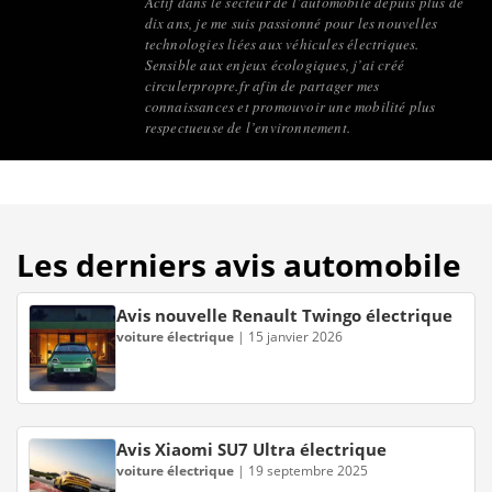
Actif dans le secteur de l’automobile depuis plus de
dix ans, je me suis passionné pour les nouvelles
technologies liées aux véhicules électriques.
Sensible aux enjeux écologiques, j’ai créé
circulerpropre.fr afin de partager mes
connaissances et promouvoir une mobilité plus
respectueuse de l’environnement.
Les derniers avis automobile
Avis nouvelle Renault Twingo électrique
voiture électrique
|
15 janvier 2026
Avis Xiaomi SU7 Ultra électrique
voiture électrique
|
19 septembre 2025