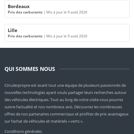
Bordeaux
Prix des carburants
|
Mis à jour le 9 août 2026
Lille
Prix des carburants
|
Mis à jour le 9 août 2026
QUI SOMMES NOUS
Circulerpropre est avant tout une équipe de plusieurs passionnés de
nouvelles technologies ayant voulu partager leurs recherches autour
des véhicules électriques. Tout au long de votre visite vous pourrez
suivre l’actualité et nos nombreux avis. Découvrez les nombreuses
offres de nos partenaires commerciaux et profitez de prix avantageux
sur l’achat de véhicules et matériels « verts ».
Conditions générales