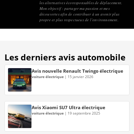
les alternatives écoresponsables de déplacement.
Mon objectif : partager ma passion et mes
découvertes afin de contribuer à un avenir plus
propre et plus respectueux de l’environnement.
Les derniers avis automobile
Avis nouvelle Renault Twingo électrique
voiture électrique
|
15 janvier 2026
Avis Xiaomi SU7 Ultra électrique
voiture électrique
|
19 septembre 2025