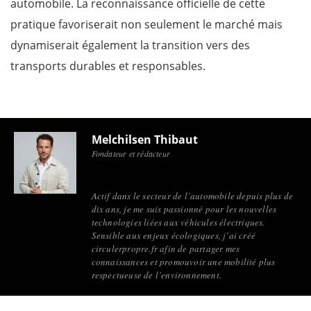
automobile. La reconnaissance officielle de cette
pratique favoriserait non seulement le marché mais
dynamiserait également la transition vers des
transports durables et responsables.
Melchilsen Thibaut
Fondateur et rédacteur
Actif dans le secteur de l’automobile depuis plus de
dix ans, je me suis passionné pour les nouvelles
technologies liées aux véhicules électriques.
Sensible aux enjeux écologiques, j’ai créé
circulerpropre.fr afin de partager mes
connaissances et promouvoir une mobilité plus
respectueuse de l’environnement.