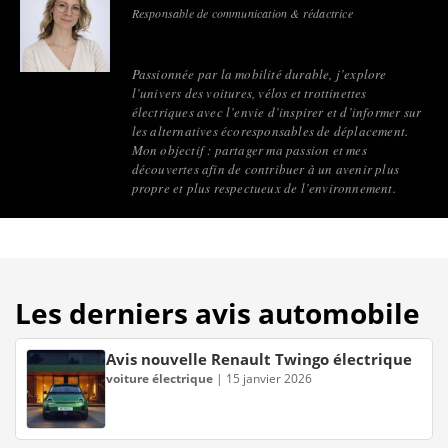
Responsable de communication & rédactrice
Passionnée par la mobilité durable, j’explore
l’univers des voitures, vélos et trottinettes
électriques avec l’envie d’inspirer et d’informer sur
les alternatives écoresponsables de déplacement.
Mon objectif : partager ma passion et mes
découvertes afin de contribuer à un avenir plus
propre et plus respectueux de l’environnement.
Les derniers avis automobile
Avis nouvelle Renault Twingo électrique
voiture électrique
|
15 janvier 2026