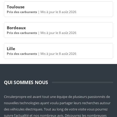
Toulouse
Prix des carburants
|
Mis à jour le 8 août 2026
Bordeaux
Prix des carburants
|
Mis à jour le 8 août 2026
Lille
Prix des carburants
|
Mis à jour le 8 août 2026
QUI SOMMES NOUS
Circulerpropre est avant tout une équipe de plusieurs passionnés de
nouvelles technologies ayant voulu partager leurs recherches autour
des véhicules électriques. Tout au long de votre visite vous pourrez
suivre l’actualité et nos nombreux avis. Découvrez les nombreuses