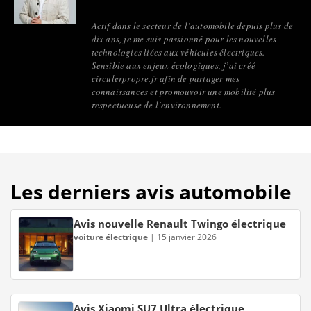
Actif dans le secteur de l’automobile depuis plus de
dix ans, je me suis passionné pour les nouvelles
technologies liées aux véhicules électriques.
Sensible aux enjeux écologiques, j’ai créé
circulerpropre.fr afin de partager mes
connaissances et promouvoir une mobilité plus
respectueuse de l’environnement.
Les derniers avis automobile
Avis nouvelle Renault Twingo électrique
voiture électrique
|
15 janvier 2026
Avis Xiaomi SU7 Ultra électrique