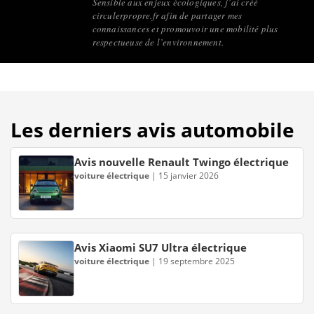
Sensible aux enjeux écologiques, j’ai créé
circulerpropre.fr afin de partager mes
connaissances et promouvoir une mobilité plus
respectueuse de l’environnement.
Les derniers avis automobile
Avis nouvelle Renault Twingo électrique
voiture électrique
|
15 janvier 2026
Avis Xiaomi SU7 Ultra électrique
voiture électrique
|
19 septembre 2025