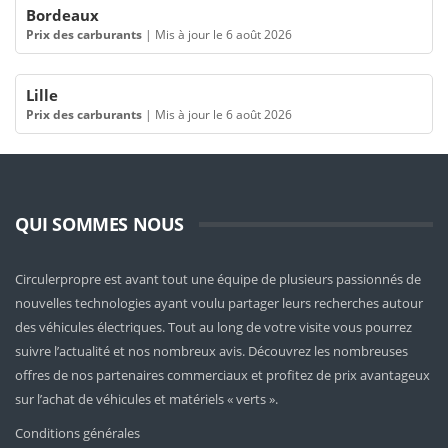
Bordeaux
Prix des carburants
|
Mis à jour le 6 août 2026
Lille
Prix des carburants
|
Mis à jour le 6 août 2026
QUI SOMMES NOUS
Circulerpropre est avant tout une équipe de plusieurs passionnés de
nouvelles technologies ayant voulu partager leurs recherches autour
des véhicules électriques. Tout au long de votre visite vous pourrez
suivre l’actualité et nos nombreux avis. Découvrez les nombreuses
offres de nos partenaires commerciaux et profitez de prix avantageux
sur l’achat de véhicules et matériels « verts ».
Conditions générales