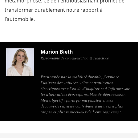
métamorphose. Ce défi enthousiasmant promet de
transformer durablement notre rapport à
l’automobile.
Marion Bieth
Responsable de communication & rédactrice
Passionnée par la mobilité durable, j’explore
l’univers des voitures, vélos et trottinettes
électriques avec l’envie d’inspirer et d’informer sur
les alternatives écoresponsables de déplacement.
Mon objectif : partager ma passion et mes
découvertes afin de contribuer à un avenir plus
propre et plus respectueux de l’environnement.