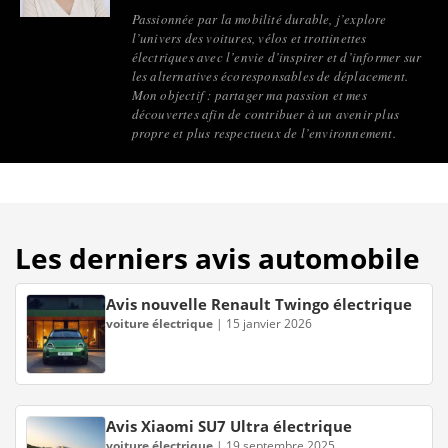
Passionnée par la mobilité durable, j’explore
l’univers des voitures, vélos et trottinettes
électriques avec l’envie d’inspirer et d’informer sur
les alternatives écoresponsables de déplacement.
Mon objectif : partager ma passion et mes
découvertes afin de contribuer à un avenir plus
propre et plus respectueux de l’environnement.
Les derniers avis automobile
Avis nouvelle Renault Twingo électrique
voiture électrique
|
15 janvier 2026
Avis Xiaomi SU7 Ultra électrique
voiture électrique
|
19 septembre 2025