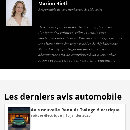
Marion Bieth
Responsable de communication & rédactrice
Passionnée par la mobilité durable, j’explore
l’univers des voitures, vélos et trottinettes
électriques avec l’envie d’inspirer et d’informer sur
les alternatives écoresponsables de déplacement.
Mon objectif : partager ma passion et mes
découvertes afin de contribuer à un avenir plus
propre et plus respectueux de l’environnement.
Les derniers avis automobile
Avis nouvelle Renault Twingo électrique
voiture électrique
|
15 janvier 2026