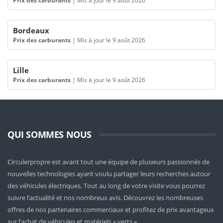
Prix des carburants
|
Mis à jour le 9 août 2026
Bordeaux
Prix des carburants
|
Mis à jour le 9 août 2026
Lille
Prix des carburants
|
Mis à jour le 9 août 2026
QUI SOMMES NOUS
Circulerpropre est avant tout une équipe de plusieurs passionnés de
nouvelles technologies ayant voulu partager leurs recherches autour
des véhicules électriques. Tout au long de votre visite vous pourrez
suivre l’actualité et nos nombreux avis. Découvrez les nombreuses
offres de nos partenaires commerciaux et profitez de prix avantageux
sur l’achat de véhicules et matériels « verts ».