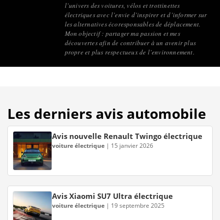
l’univers des voitures, vélos et trottinettes
électriques avec l’envie d’inspirer et d’informer sur
les alternatives écoresponsables de déplacement.
Mon objectif : partager ma passion et mes
découvertes afin de contribuer à un avenir plus
propre et plus respectueux de l’environnement.
Les derniers avis automobile
Avis nouvelle Renault Twingo électrique
voiture électrique
|
15 janvier 2026
Avis Xiaomi SU7 Ultra électrique
voiture électrique
|
19 septembre 2025