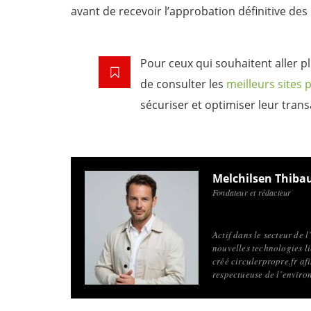
avant de recevoir l’approbation définitive de
Pour ceux qui souhaitent aller pl
de consulter les
meilleurs sites 
sécuriser et optimiser leur trans
Melchilsen Thiba
Fondateur et rédacteur
Actif dans le secteur de 
nouvelles technologies li
créé circulerpropre.fr a
respectueuse de l’enviro