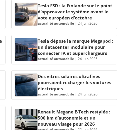
Tesla FSD : la Finlande sur le point
d’approuver le système avant le
vote européen d’octobre
actualité automobile
|
24 juin 2026
e
Tesla dépose la marque Megapod :
un datacenter modulaire pour
connecter IA et Superchargeurs
actualité automobile
|
24 juin 2026
Des vitres solaires ultrafines
pourraient recharger les voitures
électriques
actualité automobile
|
24 juin 2026
Renault Megane E-Tech restylée :
500 km d’autonomie et un
nouveau visage pour 2026
actualité automobile
|
22 juin 2026