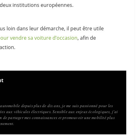
s deux institutions européennes.
us loin dans leur démarche, il peut être utile
pour vendre sa voiture d’occasion
, afin de
action.
ut
l’automobile depuis plus de dix ans, je me suis passionné pour les
ées aux véhicules électriques. Sensible aux enjeux écologiques, j’ai
fin de partager mes connaissances et promouvoir une mobilité plus
nnement.