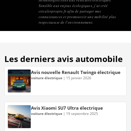
Sensible aux enjeux écologiques, j’ai créé
circulerpropre.fr afin de partager mes
connaissances et promouvoir une mobilité plus
respectueuse de l’environnement.
Les derniers avis automobile
Avis nouvelle Renault Twingo électrique
voiture électrique
|
15 janvier 2026
Avis Xiaomi SU7 Ultra électrique
voiture électrique
|
19 septembre 2025