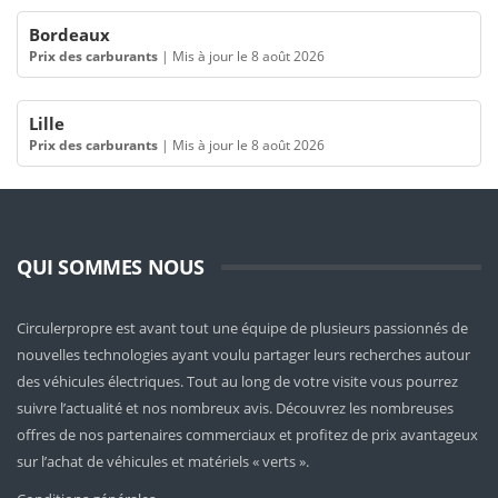
Bordeaux
Prix des carburants
|
Mis à jour le 8 août 2026
Lille
Prix des carburants
|
Mis à jour le 8 août 2026
QUI SOMMES NOUS
Circulerpropre est avant tout une équipe de plusieurs passionnés de
nouvelles technologies ayant voulu partager leurs recherches autour
des véhicules électriques. Tout au long de votre visite vous pourrez
suivre l’actualité et nos nombreux avis. Découvrez les nombreuses
offres de nos partenaires commerciaux et profitez de prix avantageux
sur l’achat de véhicules et matériels « verts ».