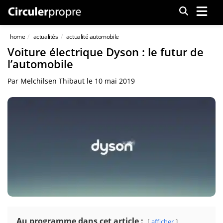
Menu
home
actualités
actualité automobile
Voiture électrique Dyson : le futur de
l’automobile
Par
Melchilsen Thibaut
le
10 mai 2019
Au programme dans cet article :
afficher