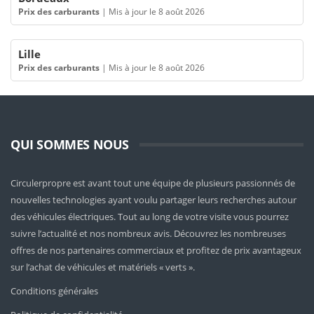
Prix des carburants
|
Mis à jour le 8 août 2026
Lille
Prix des carburants
|
Mis à jour le 8 août 2026
QUI SOMMES NOUS
Circulerpropre est avant tout une équipe de plusieurs passionnés de
nouvelles technologies ayant voulu partager leurs recherches autour
des véhicules électriques. Tout au long de votre visite vous pourrez
suivre l’actualité et nos nombreux avis. Découvrez les nombreuses
offres de nos partenaires commerciaux et profitez de prix avantageux
sur l’achat de véhicules et matériels « verts ».
Conditions générales