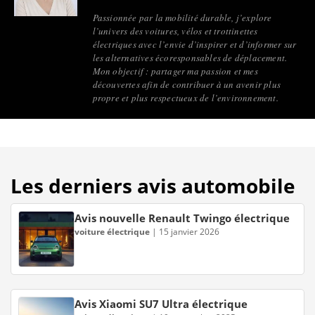
Passionnée par la mobilité durable, j’explore
l’univers des voitures, vélos et trottinettes
électriques avec l’envie d’inspirer et d’informer sur
les alternatives écoresponsables de déplacement.
Mon objectif : partager ma passion et mes
découvertes afin de contribuer à un avenir plus
propre et plus respectueux de l’environnement.
Les derniers avis automobile
Avis nouvelle Renault Twingo électrique
voiture électrique
|
15 janvier 2026
Avis Xiaomi SU7 Ultra électrique