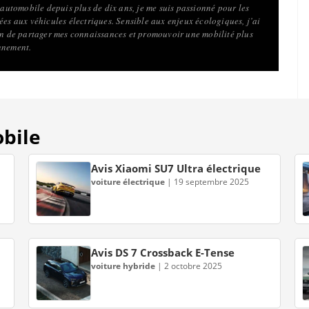
l’automobile depuis plus de dix ans, je me suis passionné pour les
ées aux véhicules électriques. Sensible aux enjeux écologiques, j’ai
fin de partager mes connaissances et promouvoir une mobilité plus
nnement.
obile
Avis Xiaomi SU7 Ultra électrique
voiture électrique
|
19 septembre 2025
Avis DS 7 Crossback E-Tense
voiture hybride
|
2 octobre 2025