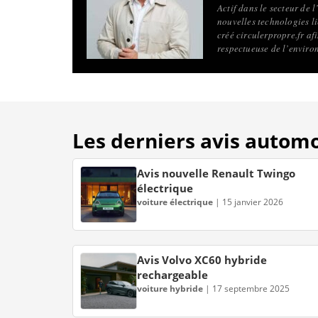
Actif dans le secteur de 
nouvelles technologies li
créé circulerpropre.fr a
respectueuse de l’enviro
Les derniers avis autom
Avis nouvelle Renault Twingo
électrique
voiture électrique
|
15 janvier 2026
Avis Volvo XC60 hybride
rechargeable
voiture hybride
|
17 septembre 2025