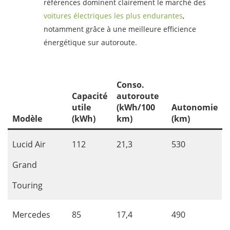
références dominent clairement le marché des
voitures électriques les plus endurantes
,
notamment grâce à une meilleure efficience
énergétique sur autoroute.
Conso.
Capacité
autoroute
utile
(kWh/100
Autonomie
Modèle
(kWh)
km)
(km)
Lucid Air
112
21,3
530
Grand
Touring
Mercedes
85
17,4
490