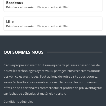
Bordeaux
Prix des carburants
|
Mis à jour le 8 août 2026
Lille
Prix des carburants
|
Mis à jour le 8 août 2026
QUI SOMMES NOUS
Circulerpropre est avant tout une équipe de plusieurs passionnés de
nouvelles technologies ayant voulu partager leurs recherches autour
des véhicules électriques. Tout au long de votre visite vous pourrez
suivre l’actualité et nos nombreux avis. Découvrez les nombreuses
offres de nos partenaires commerciaux et profitez de prix avantageux
sur l’achat de véhicules et matériels « verts ».
Conditions générales