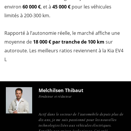
environ
60 000 €
, et à
45 000 €
pour les véhicules
limités à 200-300 km.
Rapporté à l’autonomie réelle, le marché affiche une
moyenne de
18 000 € par tranche de 100 km
sur
autoroute. Les meilleurs ratios reviennent à la Kia EV4
L
Melchilsen Thibaut
Fondateur et rédacteur
Actif dans le secteur de l’automobile depuis plus de
dix ans, je me suis passionné pour les nouvelles
technologies liées aux véhicules électriques.
Sensible aux enjeux écologiques, j’ai créé