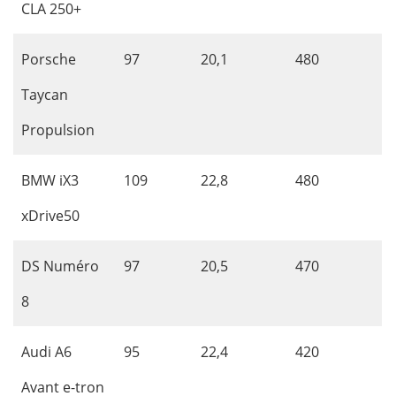
CLA 250+
Porsche
97
20,1
480
Taycan
Propulsion
BMW iX3
109
22,8
480
xDrive50
DS Numéro
97
20,5
470
8
Audi A6
95
22,4
420
Avant e-tron