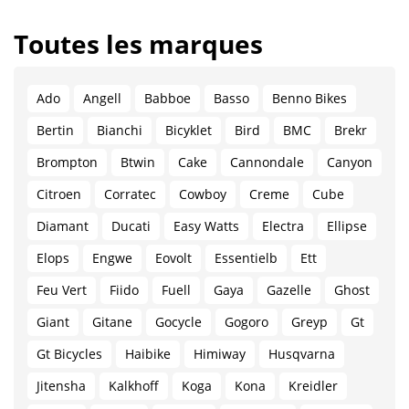
Toutes les marques
Ado
Angell
Babboe
Basso
Benno Bikes
Bertin
Bianchi
Bicyklet
Bird
BMC
Brekr
Brompton
Btwin
Cake
Cannondale
Canyon
Citroen
Corratec
Cowboy
Creme
Cube
Diamant
Ducati
Easy Watts
Electra
Ellipse
Elops
Engwe
Eovolt
Essentielb
Ett
Feu Vert
Fiido
Fuell
Gaya
Gazelle
Ghost
Giant
Gitane
Gocycle
Gogoro
Greyp
Gt
Gt Bicycles
Haibike
Himiway
Husqvarna
Jitensha
Kalkhoff
Koga
Kona
Kreidler