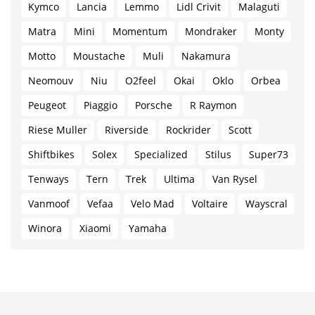
Kymco
Lancia
Lemmo
Lidl Crivit
Malaguti
Matra
Mini
Momentum
Mondraker
Monty
Motto
Moustache
Muli
Nakamura
Neomouv
Niu
O2feel
Okai
Oklo
Orbea
Peugeot
Piaggio
Porsche
R Raymon
Riese Muller
Riverside
Rockrider
Scott
Shiftbikes
Solex
Specialized
Stilus
Super73
Tenways
Tern
Trek
Ultima
Van Rysel
Vanmoof
Vefaa
Velo Mad
Voltaire
Wayscral
Winora
Xiaomi
Yamaha