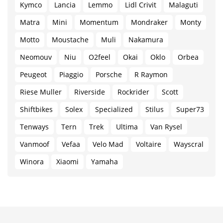
Kymco
Lancia
Lemmo
Lidl Crivit
Malaguti
Matra
Mini
Momentum
Mondraker
Monty
Motto
Moustache
Muli
Nakamura
Neomouv
Niu
O2feel
Okai
Oklo
Orbea
Peugeot
Piaggio
Porsche
R Raymon
Riese Muller
Riverside
Rockrider
Scott
Shiftbikes
Solex
Specialized
Stilus
Super73
Tenways
Tern
Trek
Ultima
Van Rysel
Vanmoof
Vefaa
Velo Mad
Voltaire
Wayscral
Winora
Xiaomi
Yamaha