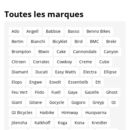
Toutes les marques
Ado
Angell
Babboe
Basso
Benno Bikes
Bertin
Bianchi
Bicyklet
Bird
BMC
Brekr
Brompton
Btwin
Cake
Cannondale
Canyon
Citroen
Corratec
Cowboy
Creme
Cube
Diamant
Ducati
Easy Watts
Electra
Ellipse
Elops
Engwe
Eovolt
Essentielb
Ett
Feu Vert
Fiido
Fuell
Gaya
Gazelle
Ghost
Giant
Gitane
Gocycle
Gogoro
Greyp
Gt
Gt Bicycles
Haibike
Himiway
Husqvarna
Jitensha
Kalkhoff
Koga
Kona
Kreidler