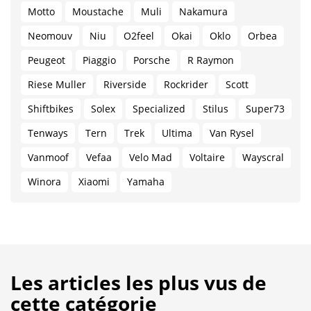
Motto
Moustache
Muli
Nakamura
Neomouv
Niu
O2feel
Okai
Oklo
Orbea
Peugeot
Piaggio
Porsche
R Raymon
Riese Muller
Riverside
Rockrider
Scott
Shiftbikes
Solex
Specialized
Stilus
Super73
Tenways
Tern
Trek
Ultima
Van Rysel
Vanmoof
Vefaa
Velo Mad
Voltaire
Wayscral
Winora
Xiaomi
Yamaha
Les articles les plus vus de
cette catégorie