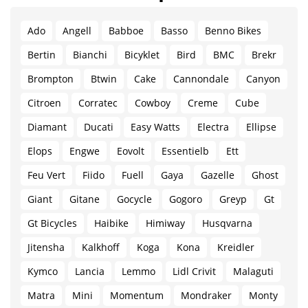
Ado
Angell
Babboe
Basso
Benno Bikes
Bertin
Bianchi
Bicyklet
Bird
BMC
Brekr
Brompton
Btwin
Cake
Cannondale
Canyon
Citroen
Corratec
Cowboy
Creme
Cube
Diamant
Ducati
Easy Watts
Electra
Ellipse
Elops
Engwe
Eovolt
Essentielb
Ett
Feu Vert
Fiido
Fuell
Gaya
Gazelle
Ghost
Giant
Gitane
Gocycle
Gogoro
Greyp
Gt
Gt Bicycles
Haibike
Himiway
Husqvarna
Jitensha
Kalkhoff
Koga
Kona
Kreidler
Kymco
Lancia
Lemmo
Lidl Crivit
Malaguti
Matra
Mini
Momentum
Mondraker
Monty