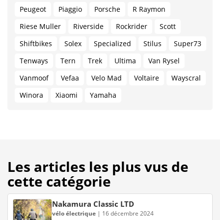
Peugeot
Piaggio
Porsche
R Raymon
Riese Muller
Riverside
Rockrider
Scott
Shiftbikes
Solex
Specialized
Stilus
Super73
Tenways
Tern
Trek
Ultima
Van Rysel
Vanmoof
Vefaa
Velo Mad
Voltaire
Wayscral
Winora
Xiaomi
Yamaha
Les articles les plus vus de
cette catégorie
Nakamura Classic LTD
vélo électrique
|
16 décembre 2024