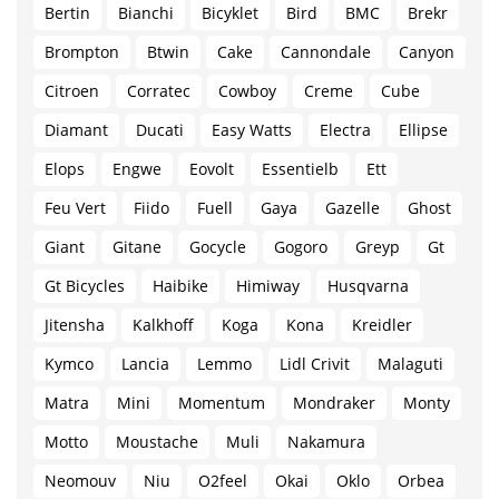
Bertin
Bianchi
Bicyklet
Bird
BMC
Brekr
Brompton
Btwin
Cake
Cannondale
Canyon
Citroen
Corratec
Cowboy
Creme
Cube
Diamant
Ducati
Easy Watts
Electra
Ellipse
Elops
Engwe
Eovolt
Essentielb
Ett
Feu Vert
Fiido
Fuell
Gaya
Gazelle
Ghost
Giant
Gitane
Gocycle
Gogoro
Greyp
Gt
Gt Bicycles
Haibike
Himiway
Husqvarna
Jitensha
Kalkhoff
Koga
Kona
Kreidler
Kymco
Lancia
Lemmo
Lidl Crivit
Malaguti
Matra
Mini
Momentum
Mondraker
Monty
Motto
Moustache
Muli
Nakamura
Neomouv
Niu
O2feel
Okai
Oklo
Orbea