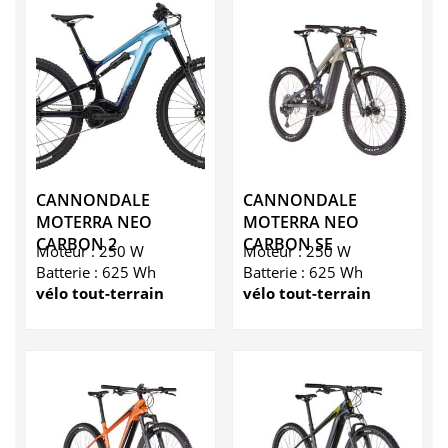
CANNONDALE
CANNONDALE
MOTERRA NEO
MOTERRA NEO
CARBON 2
CARBON SE
Moteur : 250 W
Moteur : 250 W
Batterie : 625 Wh
Batterie : 625 Wh
vélo tout-terrain
vélo tout-terrain