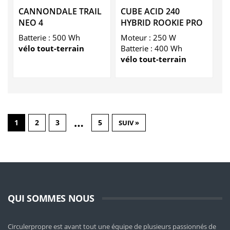
CANNONDALE TRAIL
CUBE ACID 240
NEO 4
HYBRID ROOKIE PRO
Batterie : 500 Wh
Moteur : 250 W
vélo tout-terrain
Batterie : 400 Wh
vélo tout-terrain
…
1
2
3
5
SUIV »
QUI SOMMES NOUS
Circulerpropre est avant tout une équipe de plusieurs passionnés de