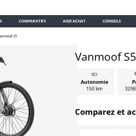
S
COMPARATIFS
AIDE ACHAT
CONSEILS
vanmoof s5
Vanmoof S
Autonomie
P
150 km
3298
Comparez et ac