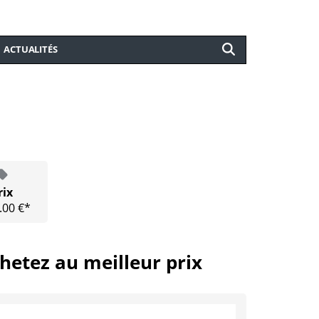
ACTUALITÉS
5
rix
.00 €*
hetez au meilleur prix