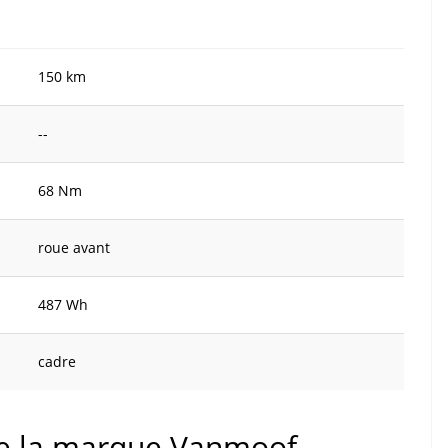
150 km
--
68 Nm
roue avant
487 Wh
cadre
 de la marque Vanmoof