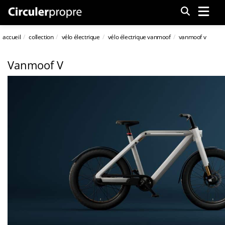
Menu
accueil
collection
vélo électrique
vélo électrique vanmoof
vanmoof v
Vanmoof V