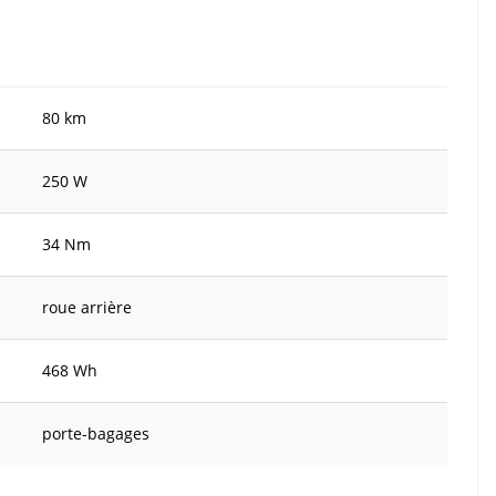
80 km
250 W
34 Nm
roue arrière
468 Wh
porte-bagages