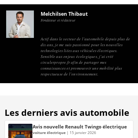
Melchilsen Thibaut
Fondateur et rédacteur
Actif dans le secteur de l’automobile depuis plus de
dix ans, je me suis passionné pour les nouvelles
technologies liées aux véhicules électriques.
Sensible aux enjeux écologiques, j’ai créé
circulerpropre.fr afin de partager mes
connaissances et promouvoir une mobilité plus
respectueuse de l’environnement.
Les derniers avis automobile
Avis nouvelle Renault Twingo électrique
voiture électrique
|
15 janvier 2026