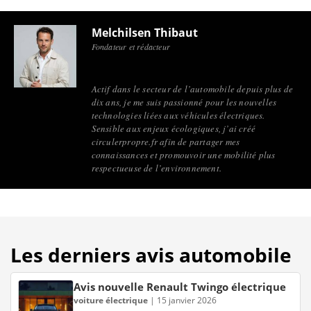
Melchilsen Thibaut
Fondateur et rédacteur
Actif dans le secteur de l’automobile depuis plus de
dix ans, je me suis passionné pour les nouvelles
technologies liées aux véhicules électriques.
Sensible aux enjeux écologiques, j’ai créé
circulerpropre.fr afin de partager mes
connaissances et promouvoir une mobilité plus
respectueuse de l’environnement.
Les derniers avis automobile
Avis nouvelle Renault Twingo électrique
voiture électrique
|
15 janvier 2026