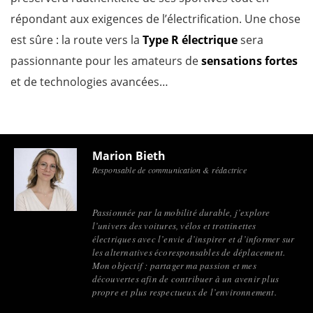
répondant aux exigences de l’électrification. Une chose
est sûre : la route vers la
Type R électrique
sera
passionnante pour les amateurs de
sensations fortes
et de technologies avancées…
Marion Bieth
Responsable de communication & rédactrice
Passionnée par la mobilité durable, j’explore
l’univers des voitures, vélos et trottinettes
électriques avec l’envie d’inspirer et d’informer sur
les alternatives écoresponsables de déplacement.
Mon objectif : partager ma passion et mes
découvertes afin de contribuer à un avenir plus
propre et plus respectueux de l’environnement.