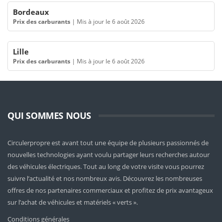
Bordeaux
Prix des carburants
|
Mis à jour le 6 août 2026
Lille
Prix des carburants
|
Mis à jour le 6 août 2026
QUI SOMMES NOUS
Circulerpropre est avant tout une équipe de plusieurs passionnés de
nouvelles technologies ayant voulu partager leurs recherches autour
des véhicules électriques. Tout au long de votre visite vous pourrez
suivre l’actualité et nos nombreux avis. Découvrez les nombreuses
offres de nos partenaires commerciaux et profitez de prix avantageux
sur l’achat de véhicules et matériels « verts ».
Conditions générales