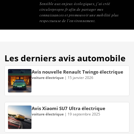
Sensible aux enjeux écologiques, j’ai créé
circulerpropre.fr afin de partager mes
connaissances et promouvoir une mobilité plus
respectueuse de l’environnement.
Les derniers avis automobile
Avis nouvelle Renault Twingo électrique
voiture électrique
|
15 janvier 2026
Avis Xiaomi SU7 Ultra électrique
voiture électrique
|
19 septembre 2025