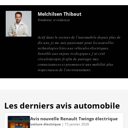
polluants. Parmi eux, la prime à la conversion est
particulièrement populaire et pourrait vous faire
Melchilsen Thibaut
économiser jusqu’à plusieurs milliers d’euros selon la
Fondateur et rédacteur
situation.
Actif dans le secteur de l’automobile depuis plus de
dix ans, je me suis passionné pour les nouvelles
technologies liées aux véhicules électriques.
Sensible aux enjeux écologiques, j’ai créé
circulerpropre.fr afin de partager mes
connaissances et promouvoir une mobilité plus
respectueuse de l’environnement.
Les derniers avis automobile
Avis nouvelle Renault Twingo électrique
voiture électrique
|
15 janvier 2026