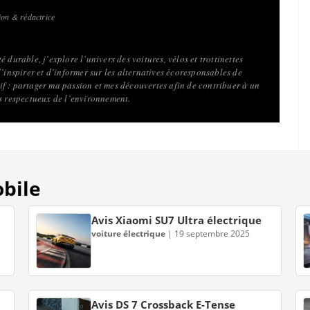
on & rédactrice
 durable, j’explore l’univers des voitures, vélos et trottinettes
d’inspirer et d’informer sur les alternatives écoresponsables de
f : partager ma passion et mes découvertes afin de contribuer à un
us respectueux de l’environnement.
obile
Avis Xiaomi SU7 Ultra électrique
voiture électrique
|
19 septembre 2025
Avis DS 7 Crossback E-Tense