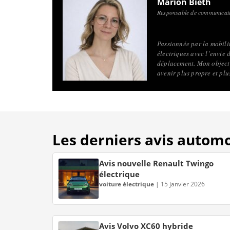
Marion Bieth
Responsable de communicati
Passionnée par la mobilité
électriques avec l’envie 
déplacement. Mon objecti
avenir plus propre et pl
Les derniers avis autom
Avis nouvelle Renault Twingo
électrique
voiture électrique
|
15 janvier 2026
Avis Volvo XC60 hybride